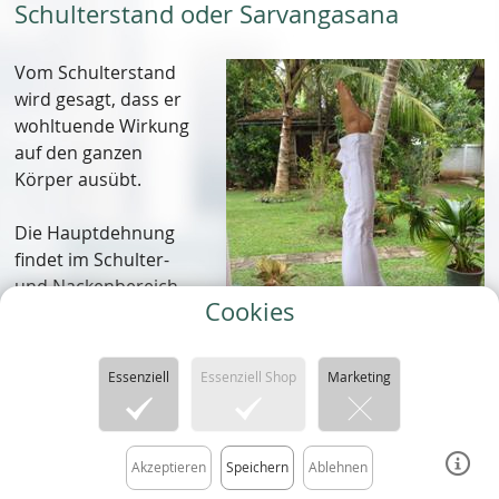
Schulterstand oder Sarvangasana
Vom Schulterstand
wird gesagt, dass er
wohltuende Wirkung
auf den ganzen
Körper ausübt.
Die Hauptdehnung
findet im Schulter-
und Nackenbereich
Cookies
sowie der oberen
Rückenpartie statt.
Essenziell
Essenziell Shop
Marketing
Körperliche Wirkung
Kinn wird auf die
Akzeptieren
Speichern
Ablehnen
Kehle gepresst,